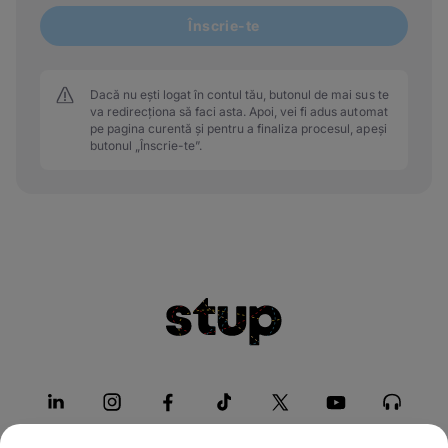
Înscrie-te
Dacă nu ești logat în contul tău, butonul de mai sus te
va redirecționa să faci asta. Apoi, vei fi adus automat
pe pagina curentă și pentru a finaliza procesul, apeși
butonul „Înscrie-te”.