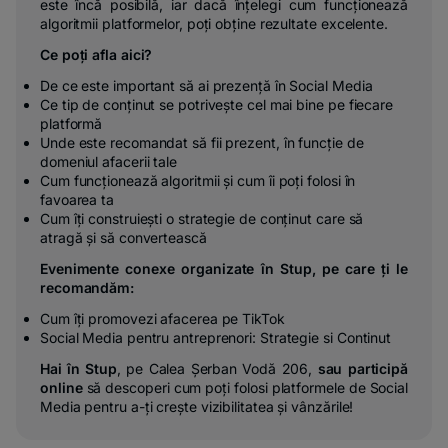
este încă posibilă, iar dacă înțelegi cum funcționează
algoritmii platformelor, poți obține rezultate excelente.
Ce poți afla aici?
De ce este important să ai prezență în Social Media
Ce tip de conținut se potrivește cel mai bine pe fiecare
platformă
Unde este recomandat să fii prezent, în funcție de
domeniul afacerii tale
Cum funcționează algoritmii și cum îi poți folosi în
favoarea ta
Cum îți construiești o strategie de conținut care să
atragă și să convertească
Evenimente conexe organizate în Stup, pe care ți le
recomandăm:
Cum îți promovezi afacerea pe TikTok
Social Media pentru antreprenori: Strategie si Continut
Hai în Stup
, pe Calea Șerban Vodă 206,
sau participă
online
să descoperi cum poți folosi platformele de Social
Media pentru a-ți crește vizibilitatea și vânzările!