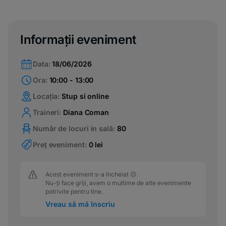
Informații eveniment
Data:
18/06/2026
Ora:
10:00 - 13:00
Locația:
Stup si online
Traineri:
Diana Coman
Număr de locuri in sală:
80
Preț eveniment:
0 lei
Acest eveniment s-a încheiat 😔.
Nu-ți face griji, avem o multime de alte evenimente
potrivite pentru tine.
Vreau să mă înscriu