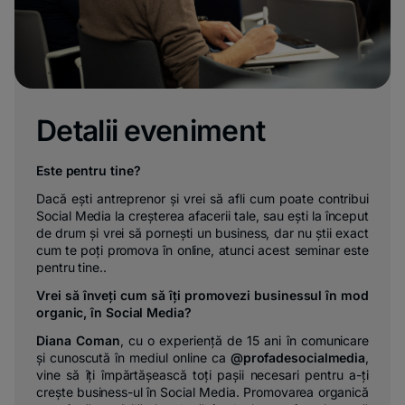
Detalii eveniment
Este pentru tine?
Dacă ești antreprenor și vrei să afli cum poate contribui
Social Media la creșterea afacerii tale, sau ești la început
de drum și vrei să pornești un business, dar nu știi exact
cum te poți promova în online, atunci acest seminar este
pentru tine..
Vrei să înveți cum să îți promovezi businessul în mod
organic, în Social Media?
Diana Coman
, cu o experiență de 15 ani în comunicare
și cunoscută în mediul online ca
@profadesocialmedia
,
vine să îți împărtășească toți pașii necesari pentru a-ți
crește business-ul în Social Media. Promovarea organică