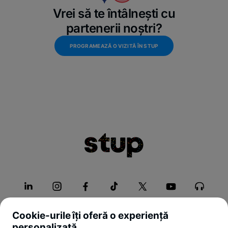
Vrei să te întâlnești cu
partenerii noștri?
PROGRAMEAZĂ O VIZITĂ ÎN STUP
Cookie-urile îți oferă o experiență
personalizată