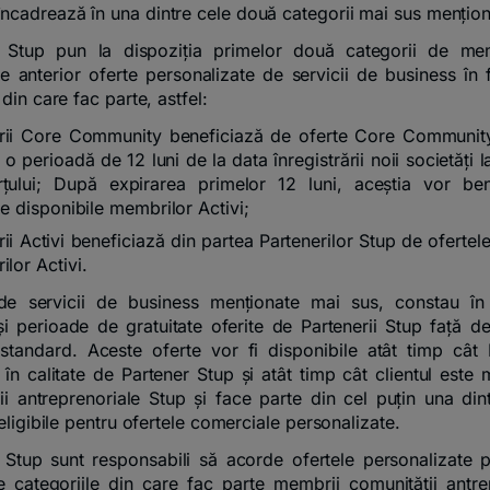
încadrează în una dintre cele două categorii mai sus mențion
ii Stup pun la dispoziția primelor două categorii de me
e anterior oferte personalizate de servicii de business în 
din care fac parte, astfel:
ii Core Community beneficiază de oferte Core Community,
 o perioadă de 12 luni de la data înregistrării noii societăți l
țului; După expirarea primelor 12 luni, aceștia vor ben
le disponibile membrilor Activi;
i Activi beneficiază din partea Partenerilor Stup de ofertele
lor Activi.
de servicii de business menționate mai sus, constau în 
și perioade de gratuitate oferite de Partenerii Stup față de 
standard. Aceste oferte vor fi disponibile atât timp cât 
 în calitate de Partener Stup și atât timp cât clientul este
ii antreprenoriale Stup și face parte din cel puțin una din
eligibile pentru ofertele comerciale personalizate.
i Stup sunt responsabili să acorde ofertele personalizate po
e categoriile din care fac parte membrii comunității antre