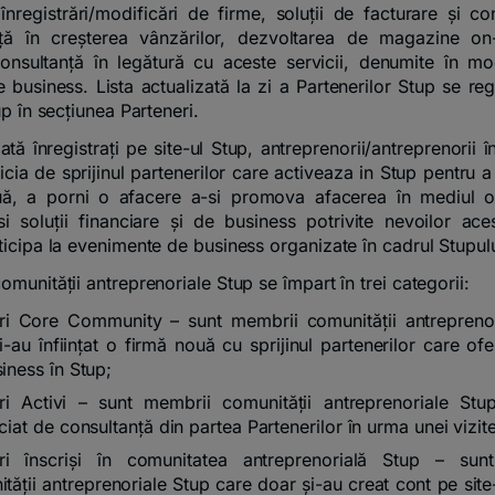
 înregistrări/modificări de firme, soluții de facturare și con
ță în creșterea vânzărilor, dezvoltarea de magazine on-
consultanță în legătură cu aceste servicii, denumite în m
de business. Lista actualizată la zi a Partenerilor Stup se re
up în secțiunea Parteneri.
ată înregistrați pe site-ul Stup, antreprenorii/antreprenorii 
cia de sprijinul partenerilor care activeaza in Stup pentru a
uă, a porni o afacere a-si promova afacerea în mediul on
i soluții financiare și de business potrivite nevoilor ace
ticipa la evenimente de business organizate în cadrul Stupulu
munității antreprenoriale Stup se împart în trei categorii:
i Core Community – sunt membrii comunității antreprenor
i-au înființat o firmă nouă cu sprijinul partenerilor care ofe
iness în Stup;
i Activi – sunt membrii comunității antreprenoriale Stu
ciat de consultanță din partea Partenerilor în urma unei vizite
i înscriși în comunitatea antreprenorială Stup – sun
tății antreprenoriale Stup care doar și-au creat cont pe site