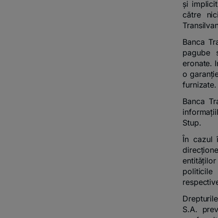
și implici
către nic
Transilvan
Banca Tra
pagube sa
eronate. 
o garanție
furnizate.
Banca Tra
informații
Stup.
În cazul 
direcțione
entitățil
politici
respective
Drepturile
S.A. prev