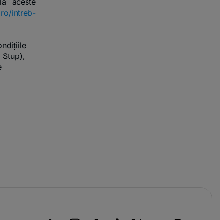
la aceste
.ro/intreb-
ndițiile
l Stup),
e