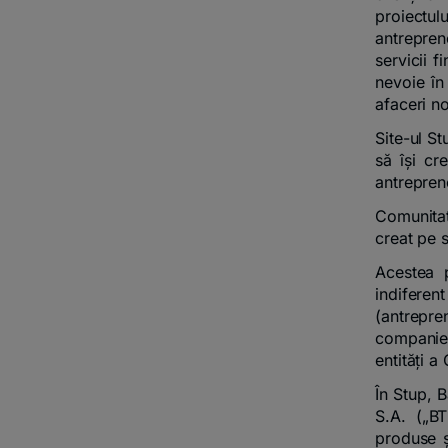
proiectul
antrepreno
servicii f
nevoie în
afaceri no
Site-ul St
să își cr
antrepren
Comunitat
creat pe s
Acestea p
indiferen
(antrepre
companie (
entități a
În Stup, 
S.A. („BT
produse ș