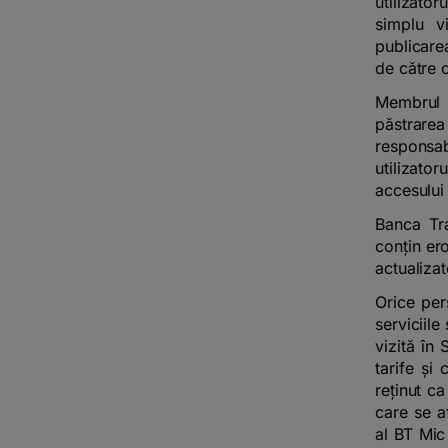
utilizator
simplu vi
publicare
de către o
Membrul 
păstrarea
responsa
utilizato
accesului
Banca Tra
conțin ero
actualizat
Orice per
serviciil
vizită în 
tarife și
reținut ca
care se af
al BT Mic