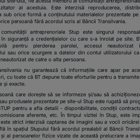
ului site-ului, fie acesta membru al comunității antreprenoria
zitator al acestuia. Este interzisă reproducerea, distri
a sub orice formă a conținutului materialelor prezentate pe 
rice persoană fără acordul scris al Băncii Transilvania.
comunității antreprenoriale Stup este singurul responsab
 în siguranță a credențialelor cu care s-a înrolat pe site. B
bilă pentru pierderea parolei, accesul neautorizat 
rului sau orice scurgere a datelor din contul utilizatorului c
 neautorizat de catre o alta persoana.
nsilvania nu garantează că informațiile care apar pe ace
ri, cu toate că BT depune toate eforturile pentru a transmite
e și exacte.
soană care dorește să se informeze și/sau să achiziționez
e sau produsele prezentate pe site-ul Stup este rugată să pr
STUP pentru a afla detalii - disponibilitate, condiții contract
 comisioane aferente, etc. În timpul vizitei în Stup, este im
 este strict interzisă captarea de imagini sau a vocii oricăr
lă în spațiul Stupului fără acordul prealabil al Băncii Trans
 și al persoanelor fizice vizate de această prelucrare a imagi