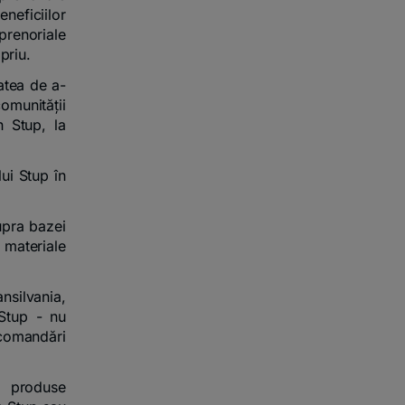
neficiilor
prenoriale
priu.
atea de a-
munității
n Stup, la
lui Stup în
supra bazei
 materiale
nsilvania,
 Stup - nu
ecomandări
e produse