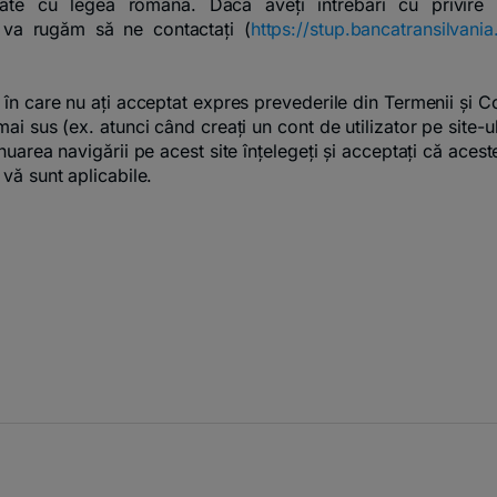
tate cu legea română. Dacă aveți întrebări cu privire 
 va rugăm să ne contactați (
https://stup.bancatransilvania
în care nu ați acceptat expres prevederile din Termenii și Co
ai sus (ex. atunci când creați un cont de utilizator pe site-u
nuarea navigării pe acest site înțelegeți și acceptați că acest
vă sunt aplicabile.