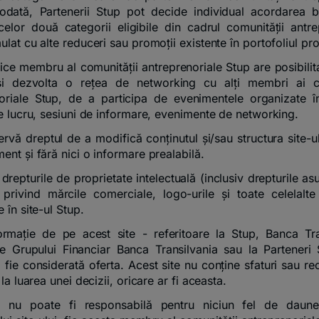
odată, Partenerii Stup pot decide individual acordarea be
celor două categorii eligibile din cadrul comunității antre
lat cu alte reduceri sau promoții existente în portofoliul pro
rice membru al comunității antreprenoriale Stup are posibilit
și dezvolta o rețea de networking cu alți membri ai co
oriale Stup, de a participa de evenimentele organizate î
de lucru, sesiuni de informare, evenimente de networking.
ervă dreptul de a modifică conținutul și/sau structura site-u
ent și fără nici o informare prealabilă.
drepturile de proprietate intelectuală (inclusiv drepturile a
privind mărcile comerciale, logo-urile și toate celelalte
 în site-ul Stup.
ormație de pe acest site - referitoare la Stup, Banca Tra
e Grupului Financiar Banca Transilvania sau la Parteneri
ă fie considerată oferta. Acest site nu conține sfaturi sau r
 la luarea unei decizii, oricare ar fi aceasta.
T nu poate fi responsabilă pentru niciun fel de daun