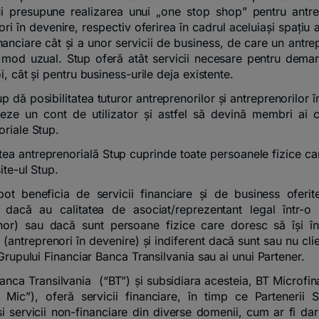
ui presupune realizarea unui „one stop shop” pentru antre
ri în devenire, respectiv oferirea în cadrul aceluiași spațiu 
inanciare cât și a unor servicii de business, de care un antr
 mod uzual. Stup oferă atât servicii necesare pentru dema
i, cât și pentru business-urile deja existente.
up dă posibilitatea tuturor antreprenorilor și antreprenorilor 
eeze un cont de utilizator și astfel să devină membri ai c
oriale Stup.
ea antreprenorială Stup cuprinde toate persoanele fizice ca
ite-ul Stup.
ot beneficia de servicii financiare și de business oferit
t dacă au calitatea de asociat/reprezentant legal într-
nor) sau dacă sunt persoane fizice care doresc să își în
antreprenori în devenire) și indiferent dacă sunt sau nu clie
 Grupului Financiar Banca Transilvania sau ai unui Partener.
Banca Transilvania (“BT”) și subsidiara acesteia, BT Microfin
 Mic”), oferă servicii financiare, în timp ce Partenerii 
i servicii non-financiare din diverse domenii, cum ar fi dar