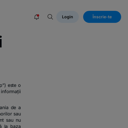
Login
Înscrie-te
i
p”) este o
informații
vania de a
norilor sau
unt sau nu
tă la baza