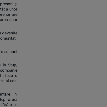
prenori și
atât a unor
eprenor are
rarea unor
în devenire
omunității
re au cont
e în Stup,
o companie
ființeze o
nți ai unei
anțare IFN
Stup oferă
 fără a se