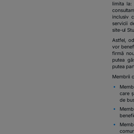
limita la:
consultan
inclusiv 
servicii 
site-ul St
Astfel, od
vor benefi
firmă no
putea găs
putea par
Membrii co
Membr
care ș
de bus
Membr
benefi
Membr
comuni