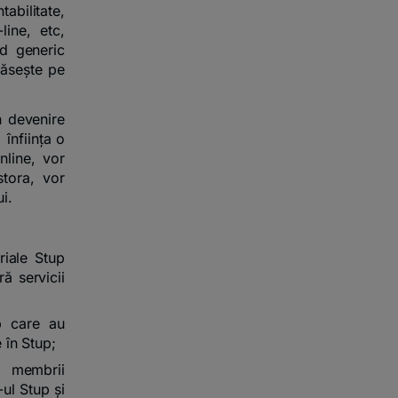
tabilitate,
line, etc,
od generic
găsește pe
în devenire
 înființa o
line, vor
stora, vor
i.
iale Stup
ră servicii
p care au
 în Stup;
t membrii
-ul Stup și