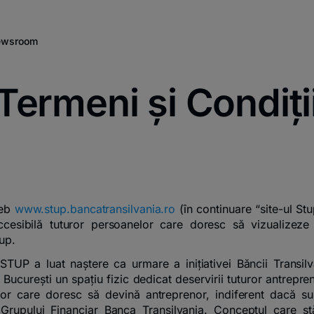
wsroom
Termeni și Condiți
web
www.stup.bancatransilvania.ro
(în continuare “site-ul Stu
cesibilă tuturor persoanelor care doresc să vizualizeze 
up.
 STUP a luat naștere ca urmare a inițiativei Băncii Transil
 București un spațiu fizic dedicat deservirii tuturor antrepre
or care doresc să devină antreprenor, indiferent dacă s
i Grupului Financiar Banca Transilvania. Conceptul care s