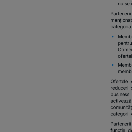
nu se 
Partener
menționat
categoria 
Membr
pentru
Comer
oferte
Membri
membri
Ofertele 
reduceri 
business 
activează
comunităț
categorii 
Parteneri
funcție d