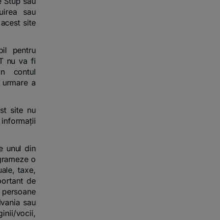
le Stup sau
buirea sau
acest site
il pentru
T nu va fi
in contul
a urmare a
st site nu
 informații
e unul din
ogrameze o
uale, taxe,
portant de
ei persoane
ilvania sau
nii/vocii,