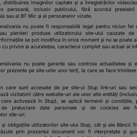
t, distribuirea imaginilor captate și a înregistrărilor video/
io persoană, inclusiv publicului, fără acordul prealabil
ia sau al BT Mic și al persoanelor vizate.
nsilvania nu poate fi responsabilă legal pentru niciun fel
u pierderi produse utilizatorului site-ului cauzate de 
Informațiile se pot modifica în orice moment și nu se poate a
 cu privire la acuratețea, caracterul complet sau actual al in
nsilvania nu poate garanta sau controla actualitatea și e
lor prezente pe site-urile unor terți, la care se face trimitere
în care sunt accesate de pe site-ul Stup link-uri sau sec
ază vizitatorii către website-uri ale unor alte entități (inclusiv
or care activează în Stup), se aplică termenii și condițiile,
le de prelucrare date personale și de cookies ale fur
lor site-uri.
 și obligațiile utilizatorilor site-ului Stup, cât și ale Băncii T
ăzute prin prezentul document vor fi interpretate și gu