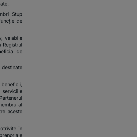
ate.
mbri Stup
funcție de
 valabile
a Registrul
eficia de
 destinate
beneficii,
serviciile
Partenerul
 membru al
tre aceste
trivite în
prenoriale