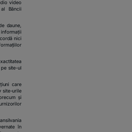
audio video
 al Băncii
 de daune,
informații
cordă nici
formațiilor
xactitatea
 pe site-ul
țiuni care
 site-urile
 precum și
nizorilor
ransilvania
vernate în