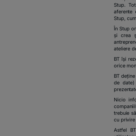
Stup. Tot
aferente 
Stup, cumu
În Stup o
și crea 
antrepren
ateliere 
BT își rez
orice mom
BT deține 
de date) 
prezentate
Nicio inf
companiil
trebuie s
cu privire
Astfel B