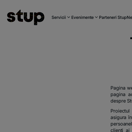
Servicii
Evenimente
Parteneri Stup
Ne
Pagina 
pagina ac
despre St
Proiectul
asigura în
persoanel
clienți a