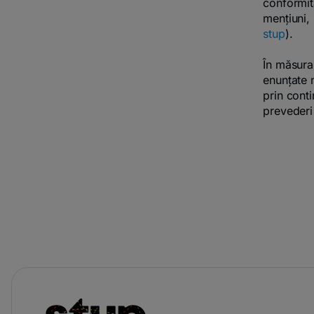
conformi
mențiuni,
stup
).
În măsura 
enunțate m
prin conti
prevederi 