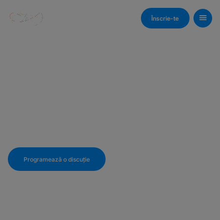
Login
Înscrie-te
Soluții de cont
curent, POS și
E-commerce
Ai nevoie de un cont bancar simplu, rapid
și adaptat afacerii tale?
Programează o discuție