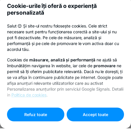
Cookie-urile îți oferă o experiență
personalizată
Salut 😊 Și site-ul nostru folosește cookies. Cele strict
necesare sunt pentru funcționarea corectă a site-ului și nu
pot fi dezactivate. Pe cele de măsurare, analiză și
performanță și pe cele de promovare le vom activa doar cu
acordul tău.
Cookies de
măsurare, analiză și performanță
ne ajută să
îmbunătățim navigarea în website, iar cele de
promovare
ne
permit să îți oferim publicitate relevantă. Dacă nu le dorești, ți
se va afișa în continuare publicitate pe internet. Google poate
afișa anunțuri relevante utilizatorilor care au activat
Personalizarea anunțurilor prin serviciul Google Signals. Detalii
in
Politica de cookies
.
Pentru personalizarea preferințelor selectează
"
Setari
cookies
"
Refuz toate
Accept toate