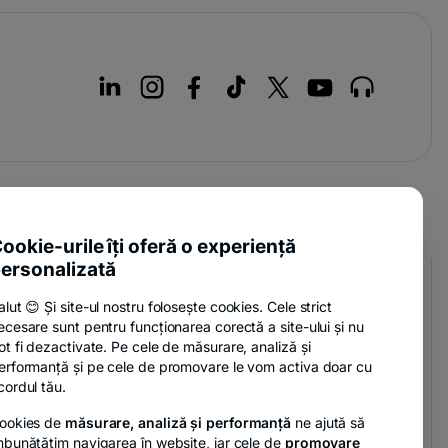
ookie-urile îți oferă o experiență
ersonalizată
Legal
alut 😊 Și site-ul nostru folosește cookies. Cele strict
-
Termeni și condiții
ecesare sunt pentru funcționarea corectă a site-ului și nu
opens
ot fi dezactivate. Pe cele de măsurare, analiză și
-
Politica de confidențialitate
in
erformanță și pe cele de promovare le vom activa doar cu
opens
a
-
cordul tău.
Politica de cookies
in
new
opens
a
tab
ookies de
măsurare, analiză și performanță
ne ajută să
Setări cookies
in
new
mbunătățim navigarea în website, iar cele de
promovare
a