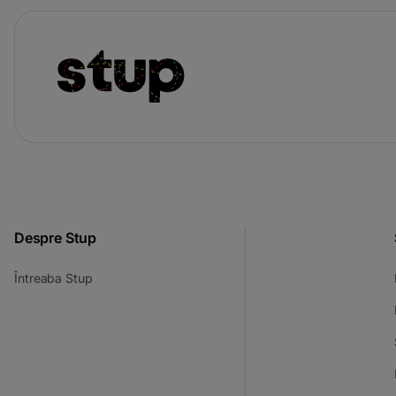
Despre Stup
-
Întreaba Stup
opens
in
a
new
tab