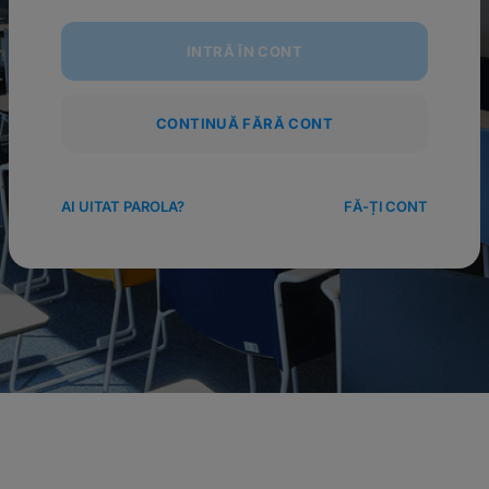
INTRĂ ÎN CONT
CONTINUĂ FĂRĂ CONT
AI UITAT PAROLA?
FĂ-ȚI CONT