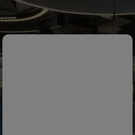
wsroom
Programează-te în
Stup
Te poți programa direct din cont sau poți
continua fără să te loghezi.
Email
Parola