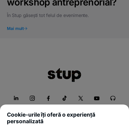
workshop antreprenorial?
În Stup găsești tot felul de evenimente.
Mai mult
Cookie-urile îți oferă o experiență
personalizată
Despre Stup