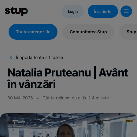
Login
Înscrie-te
Toate categoriile
Comunitatea Stup
Stup
Înapoi la toate articolele
Kn
H
Natalia Pruteanu | Avânt
d
St
în vânzări
30 MAI 2026
•
Cât te reținem cu cititul? 4 minute