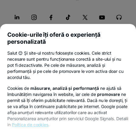
Cookie-urile îți oferă o experiență
personalizată
Despre Stup
Salut 😊 Și site-ul nostru folosește cookies. Cele strict
necesare sunt pentru funcționarea corectă a site-ului și nu
Servicii
pot fi dezactivate. Pe cele de măsurare, analiză și
performanță și pe cele de promovare le vom activa doar cu
acordul tău.
Legal
Cookies de
măsurare, analiză și performanță
ne ajută să
îmbunătățim navigarea în website, iar cele de
promovare
ne
permit să îți oferim publicitate relevantă. Dacă nu le dorești, ți
se va afișa în continuare publicitate pe internet. Google poate
© Copyright 2026 Banca Transilvania. Toate drepturile
afișa anunțuri relevante utilizatorilor care au activat
rezervate.
Personalizarea anunțurilor prin serviciul Google Signals. Detalii
in
Politica de cookies
.
Pentru personalizarea preferințelor selectează
"
Setari