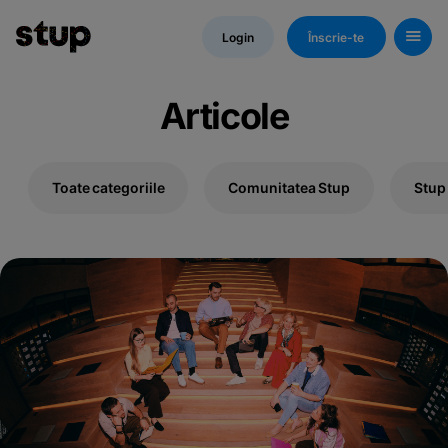
Login
Înscrie-te
Articole
Toate categoriile
Comunitatea Stup
Stup
Kn
H
d
St