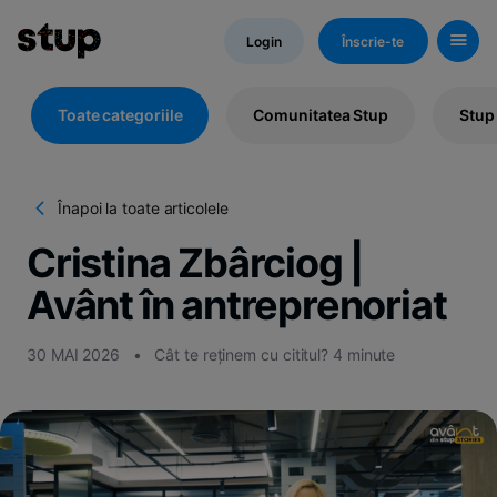
Login
Înscrie-te
Toate categoriile
Comunitatea Stup
Stup
Înapoi la toate articolele
Kn
H
Cristina Zbârciog |
d
St
Avânt în antreprenoriat
30 MAI 2026
•
Cât te reținem cu cititul? 4 minute