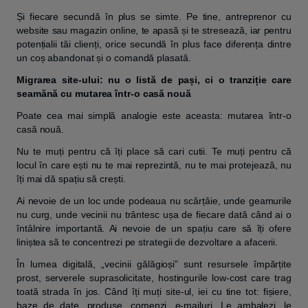
Și fiecare secundă în plus se simte. Pe tine, antreprenor cu
website sau magazin online, te apasă și te stresează, iar pentru
potențialii tăi clienți, orice secundă în plus face diferența dintre
un coș abandonat și o comandă plasată.
Migrarea site-ului: nu o listă de pași, ci o tranziție care
seamănă cu mutarea într-o casă nouă
Poate cea mai simplă analogie este aceasta: mutarea într-o
casă nouă.
Nu te muți pentru că îți place să cari cutii. Te muți pentru că
locul în care ești nu te mai reprezintă, nu te mai protejează, nu
îți mai dă spațiu să crești.
Ai nevoie de un loc unde podeaua nu scârțâie, unde geamurile
nu curg, unde vecinii nu trântesc ușa de fiecare dată când ai o
întâlnire importantă. Ai nevoie de un spațiu care să îți ofere
liniștea să te concentrezi pe strategii de dezvoltare a afacerii.
În lumea digitală, „vecinii gălăgioși” sunt resursele împărțite
prost, serverele suprasolicitate, hostingurile low-cost care trag
toată strada în jos. Când îți muți site-ul, iei cu tine tot: fișiere,
baze de date, produse, comenzi, e-mailuri. Le ambalezi, le