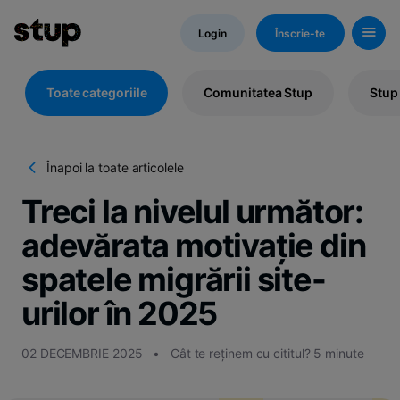
Login
Înscrie-te
Toate categoriile
Comunitatea Stup
Stup
Înapoi la toate articolele
Kn
H
Treci la nivelul următor:
d
St
adevărata motivație din
spatele migrării site-
urilor în 2025
02 DECEMBRIE 2025
•
Cât te reținem cu cititul? 5 minute