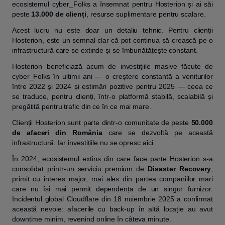
ecosistemul cyber_Folks a însemnat pentru Hosterion și ai săi
peste
13.000 de clienți
, resurse suplimentare pentru scalare.
Acest lucru nu este doar un detaliu tehnic. Pentru clienții
Hosterion, este un semnal clar că pot continua să crească pe o
infrastructură care se extinde și se îmbunătățește constant.
Hosterion beneficiază acum de investițiile masive făcute de
cyber_Folks în ultimii ani — o creștere constantă a veniturilor
între 2022 și 2024 și estimări pozitive pentru 2025 — ceea ce
se traduce, pentru clienți, într-o platformă stabilă, scalabilă și
pregătită pentru trafic din ce în ce mai mare.
Clienții Hosterion sunt parte dintr-o comunitate de peste
50.000
de afaceri din România
care se dezvoltă pe această
infrastructură. Iar investițiile nu se opresc aici.
În 2024, ecosistemul extins din care face parte Hosterion s-a
consolidat printr-un serviciu premium de
Disaster Recovery
,
primit cu interes major, mai ales din partea companiilor mari
care nu își mai permit dependența de un singur furnizor.
Incidentul global Cloudflare din 18 noiembrie 2025 a confirmat
această nevoie: afacerile cu back-up în altă locație au avut
downtime minim, revenind online în câteva minute.