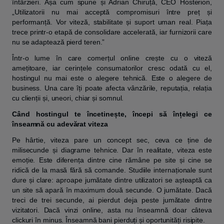
întârzieri. Așa cum spune și Adrian Chiruță, CEO Hosterion,
„Utilizatorii nu mai acceptă compromisuri între preț și
performanță. Vor viteză, stabilitate și suport uman real. Piața
trece printr-o etapă de consolidare accelerată, iar furnizorii care
nu se adaptează pierd teren.”
Într-o lume în care comerțul online crește cu o viteză
amețitoare, iar cerințele consumatorilor cresc odată cu el,
hostingul nu mai este o alegere tehnică. Este o alegere de
business. Una care îți poate afecta vânzările, reputația, relația
cu clienții și, uneori, chiar și somnul.
Când hostingul te încetinește, începi să înțelegi ce
înseamnă cu adevărat viteza
Pe hârtie, viteza pare un concept sec, ceva ce ține de
milisecunde și diagrame tehnice. Dar în realitate, viteza este
emoție. Este diferența dintre cine rămâne pe site și cine se
ridică de la masă fără să comande. Studiile internaționale sunt
dure și clare: aproape jumătate dintre utilizatori se așteaptă ca
un site să apară în maximum două secunde. O jumătate. Dacă
treci de trei secunde, ai pierdut deja peste jumătate dintre
vizitatori. Dacă vinzi online, asta nu înseamnă doar câteva
clickuri în minus. Înseamnă bani pierduți și oportunități risipite.