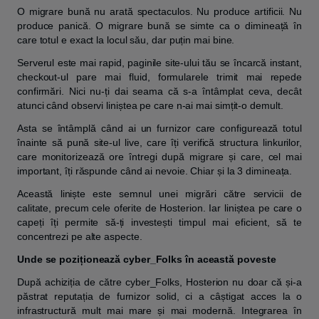
O migrare bună nu arată spectaculos. Nu produce artificii. Nu
produce panică. O migrare bună se simte ca o dimineață în
care totul e exact la locul său, dar puțin mai bine.
Serverul este mai rapid, paginile site-ului tău se încarcă instant,
checkout-ul pare mai fluid, formularele trimit mai repede
confirmări. Nici nu-ți dai seama că s-a întâmplat ceva, decât
atunci când observi liniștea pe care n-ai mai simțit-o demult.
Asta se întâmplă când ai un furnizor care configurează totul
înainte să pună site-ul live, care îți verifică structura linkurilor,
care monitorizează ore întregi după migrare și care, cel mai
important, îți răspunde când ai nevoie. Chiar și la 3 dimineața.
Această liniște este semnul unei migrări către servicii de
calitate, precum cele oferite de Hosterion. Iar liniștea pe care o
capeți îți permite să-ți investești timpul mai eficient, să te
concentrezi pe alte aspecte.
Unde se poziționează cyber_Folks în această poveste
După achiziția de către cyber_Folks, Hosterion nu doar că și-a
păstrat reputația de furnizor solid, ci a câștigat acces la o
infrastructură mult mai mare și mai modernă. Integrarea în