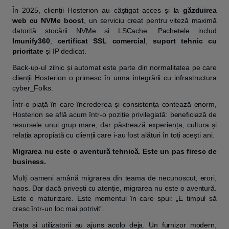
În 2025, clienții Hosterion au câștigat acces și la
găzduirea
web cu NVMe boost
, un serviciu creat pentru viteză maximă
datorită stocării NVMe și LSCache. Pachetele includ
Imunify360
,
certificat SSL comercial
,
suport tehnic cu
prioritate
și IP dedicat.
Back-up-ul zilnic și automat este parte din normalitatea pe care
clienții Hosterion o primesc în urma integrării cu infrastructura
cyber_Folks.
Într-o piață în care încrederea și consistența contează enorm,
Hosterion se află acum într-o poziție privilegiată: beneficiază de
resursele unui grup mare, dar păstrează experiența, cultura și
relația apropiată cu clienții care i-au fost alături în toți acești ani.
Migrarea nu este o aventură tehnică. Este un pas firesc de
business.
Mulți oameni amână migrarea din teama de necunoscut, erori,
haos. Dar dacă privești cu atenție, migrarea nu este o aventură.
Este o maturizare. Este momentul în care spui: „E timpul să
cresc într-un loc mai potrivit”.
Piața și utilizatorii au ajuns acolo deja. Un furnizor modern,