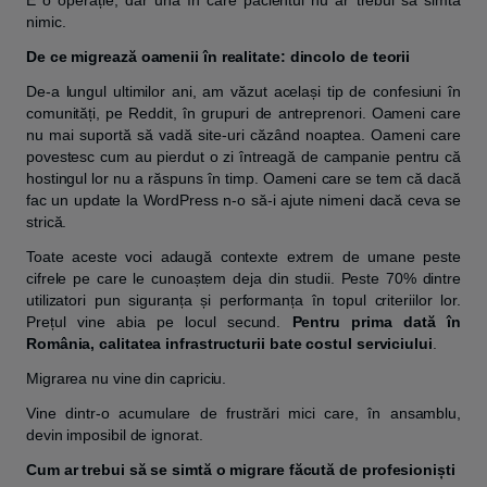
nimic.
De ce migrează oamenii în realitate: dincolo de teorii
De-a lungul ultimilor ani, am văzut același tip de confesiuni în
comunități, pe Reddit, în grupuri de antreprenori. Oameni care
nu mai suportă să vadă site-uri căzând noaptea. Oameni care
povestesc cum au pierdut o zi întreagă de campanie pentru că
hostingul lor nu a răspuns în timp. Oameni care se tem că dacă
fac un update la WordPress n-o să-i ajute nimeni dacă ceva se
strică.
Toate aceste voci adaugă contexte extrem de umane peste
cifrele pe care le cunoaștem deja din studii. Peste 70% dintre
utilizatori pun siguranța și performanța în topul criteriilor lor.
Prețul vine abia pe locul secund.
Pentru prima dată în
România, calitatea infrastructurii bate costul serviciului
.
Migrarea nu vine din capriciu.
Vine dintr-o acumulare de frustrări mici care, în ansamblu,
devin imposibil de ignorat.
Cum ar trebui să se simtă o migrare făcută de profesioniști