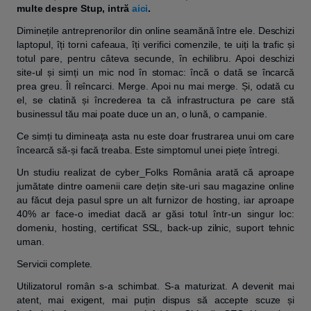
multe despre Stup, intră
aici
.
Diminețile antreprenorilor din online seamănă între ele. Deschizi
laptopul, îți torni cafeaua, îți verifici comenzile, te uiți la trafic și
totul pare, pentru câteva secunde, în echilibru. Apoi deschizi
site-ul și simți un mic nod în stomac: încă o dată se încarcă
prea greu. Îl reîncarci. Merge. Apoi nu mai merge. Și, odată cu
el, se clatină și încrederea ta că infrastructura pe care stă
businessul tău mai poate duce un an, o lună, o campanie.
Ce simți tu dimineața asta nu este doar frustrarea unui om care
încearcă să-și facă treaba. Este simptomul unei piețe întregi.
Un studiu realizat de cyber_Folks România arată că aproape
jumătate dintre oamenii care dețin site-uri sau magazine online
au făcut deja pasul spre un alt furnizor de hosting, iar aproape
40% ar face-o imediat dacă ar găsi totul într-un singur loc:
domeniu, hosting, certificat SSL, back-up zilnic, suport tehnic
uman.
Servicii complete.
Utilizatorul român s-a schimbat. S-a maturizat. A devenit mai
atent, mai exigent, mai puțin dispus să accepte scuze și