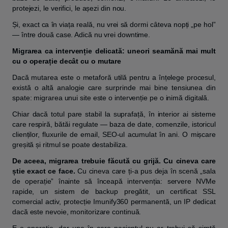
protejezi, le verifici, le așezi din nou.
Și, exact ca în viața reală, nu vrei să dormi câteva nopți „pe hol”
— între două case. Adică nu vrei downtime.
Migrarea ca intervenție delicată: uneori seamănă mai mult
cu o operație decât cu o mutare
Dacă mutarea este o metaforă utilă pentru a înțelege procesul,
există o altă analogie care surprinde mai bine tensiunea din
spate: migrarea unui site este o intervenție pe o inimă digitală.
Chiar dacă totul pare stabil la suprafață, în interior ai sisteme
care respiră, bătăi regulate — baza de date, comenzile, istoricul
clienților, fluxurile de email, SEO-ul acumulat în ani. O mișcare
greșită și ritmul se poate destabiliza.
De aceea, migrarea trebuie făcută cu grijă. Cu cineva care
știe exact ce face.
Cu cineva care ți-a pus deja în scenă „sala
de operație” înainte să înceapă intervenția: servere NVMe
rapide, un sistem de backup pregătit, un certificat SSL
comercial activ, protecție Imunify360 permanentă, un IP dedicat
dacă este nevoie, monitorizare continuă.
E o operație, dar una în care pacientul nu ar trebui să simtă