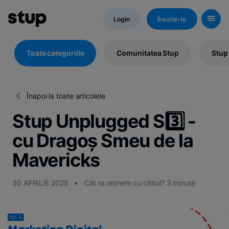
Login
Înscrie-te
Toate categoriile
Comunitatea Stup
Stup
Înapoi la toate articolele
Kn
H
Stup Unplugged S3️⃣ -
d
St
cu Dragoș Smeu de la
Mavericks
30 APRILIE 2025
•
Cât te reținem cu cititul? 3 minute