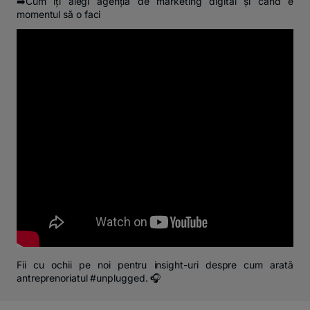
➡️Cum îți alegi agenția de marketing digital și când e
momentul să o faci
Fii cu ochii pe noi pentru insight-uri despre cum arată
antreprenoriatul #unplugged. 🎧