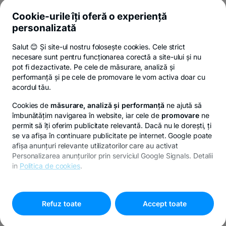
Cookie-urile îți oferă o experiență
personalizată
Despre Stup
Salut 😊 Și site-ul nostru folosește cookies. Cele strict
necesare sunt pentru funcționarea corectă a site-ului și nu
Servicii
pot fi dezactivate. Pe cele de măsurare, analiză și
performanță și pe cele de promovare le vom activa doar cu
acordul tău.
Legal
Cookies de
măsurare, analiză și performanță
ne ajută să
îmbunătățim navigarea în website, iar cele de
promovare
ne
permit să îți oferim publicitate relevantă. Dacă nu le dorești, ți
se va afișa în continuare publicitate pe internet. Google poate
© Copyright 2026 Banca Transilvania. Toate drepturile
afișa anunțuri relevante utilizatorilor care au activat
rezervate.
Personalizarea anunțurilor prin serviciul Google Signals. Detalii
in
Politica de cookies
.
Pentru personalizarea preferințelor selectează
"
Setari
-
cookies
"
opens
Refuz toate
Accept toate
in
a