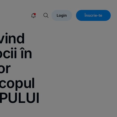
Login
Înscrie-te
vind
cii în
or
scopul
UPULUI