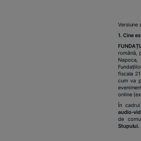
Versiune 
1. Cine es
FUNDAȚ
română, p
Napoca, A
Fundațiil
fiscala 2
cum va pr
eveniment
online (ex
În cadru
audio-vid
de comun
Stupului.