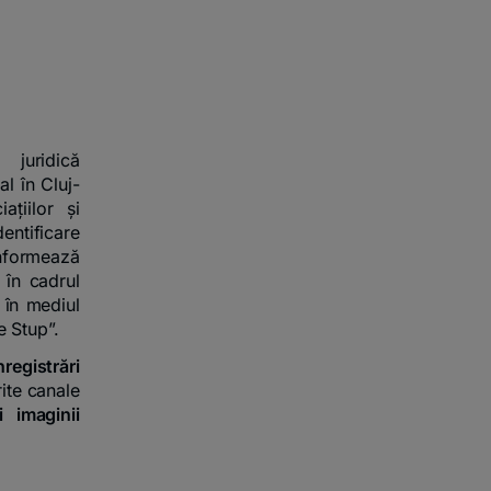
 juridică
l în Cluj-
ațiilor și
entificare
informează
 în cadrul
 în mediul
e Stup”.
registrări
rite canale
 imaginii