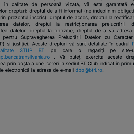
, în calitate de persoană vizată, vă este garantată ex
lor drepturi: dreptul de a fi informat (ne îndeplinim obligaț
in prezentul înscris), dreptul de acces, dreptul la rectifica
erea datelor, dreptul la restricționarea prelucrării, d
tatea datelor, dreptul la opoziție, dreptul de a vă adresa A
e pentru Supravegherea Prelucrării Datelor cu Caracter
 și justiției. Aceste drepturi vă sunt detaliate în cadrul
P
țialitate STUP BT
pe care o regăsiți pe site-u
up.bancatransilvania.ro
. Vă puteți exercita aceste drep
ea prin poștă a unei cereri la sediul BT Club indicat în prim
le electronică la adresa de e-mail
dpo@btrl.ro
.