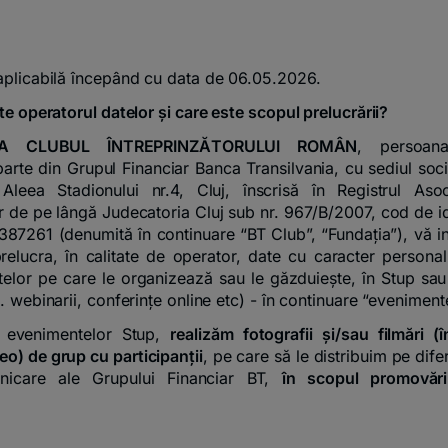
aplicabilă începând cu data de 06.05.2026.
te operatorul datelor și care este scopul prelucrării?
IA CLUBUL ÎNTREPRINZĂTORULUI ROMÂN
, persoana
arte din Grupul Financiar Banca Transilvania, cu sediul socia
leea Stadionului nr.4, Cluj, înscrisă în Registrul Asoci
or de pe lângă Judecatoria Cluj sub nr. 967/B/2007, cod de id
1387261 (denumită în continuare “BT Club”, “Fundația”), vă 
elucra, în calitate de operator, date cu caracter personal
elor pe care le organizează sau le găzduiește, în Stup sau
. webinarii, conferințe online etc) - în continuare “eveniment
l evenimentelor Stup,
realizăm fotografii și/sau filmări (în
eo) de grup cu participanții
, pe care să le distribuim pe dife
icare ale Grupului Financiar BT,
în scopul promovării