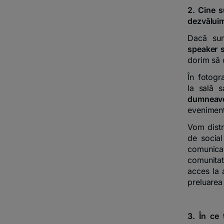
2. Cine s
dezvăluim
Dacă sun
speaker s
dorim să 
În fotogra
la sală 
dumneav
eveniment
Vom distr
de social
comunica
comunitat
acces la
preluarea 
3. În ce