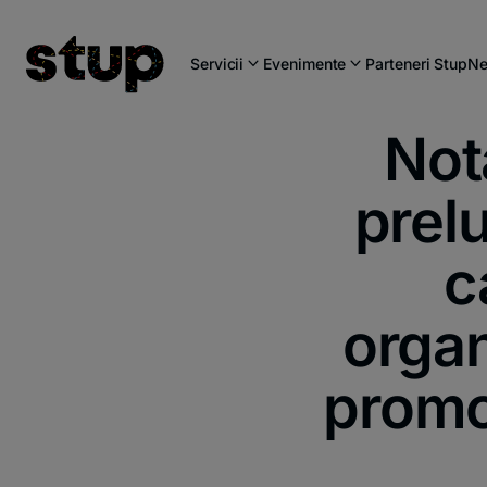
Servicii
Evenimente
Parteneri Stup
Ne
Not
prelu
c
organ
promo