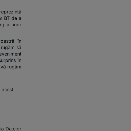
reprezintă
iar BT de a
arg a unor
oastră în
ă rugăm să
 eveniment
surprins în
, vă rugăm
n acest
ia Datelor