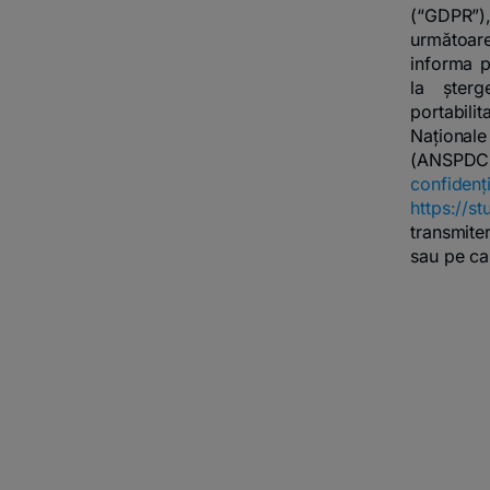
(“GDPR”)
următoare
informa pr
la șterg
portabili
Național
(ANSPDCP)
confiden
https://st
transmiter
sau pe ca