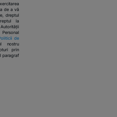
ercitarea
ia de a vă
re, dreptul
reptul la
utorității
 Personal
oliticii de
l nostru
turi prin
ul paragraf