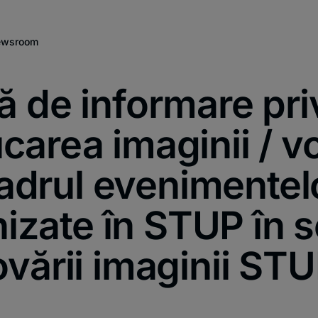
wsroom
ă de informare pri
carea imaginii / vo
adrul evenimentel
izate în STUP în 
vării imaginii ST