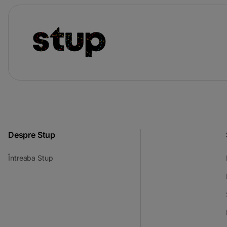
Despre Stup
-
Întreaba Stup
opens
in
a
new
tab