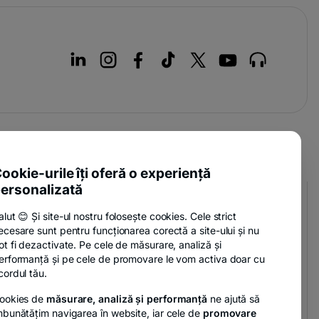
ookie-urile îți oferă o experiență
ersonalizată
Legal
alut 😊 Și site-ul nostru folosește cookies. Cele strict
-
Termeni și condiții
ecesare sunt pentru funcționarea corectă a site-ului și nu
opens
ot fi dezactivate. Pe cele de măsurare, analiză și
-
Politica de confidențialitate
in
erformanță și pe cele de promovare le vom activa doar cu
opens
a
-
cordul tău.
Politica de cookies
in
new
opens
a
tab
ookies de
măsurare, analiză și performanță
Setări cookies
ne ajută să
in
new
mbunătățim navigarea în website, iar cele de
promovare
a
tab