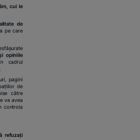
ăm, cui le
alitate de
a pe care
desfășurate
i opiniile
în cadrul
.
ri, pagini
ațiilor de
ise către
re va avea
m controla
 refuzați