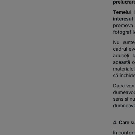
prelucrar
Temeiul l
interesul 
promova i
fotografii
Nu sunte
cadrul ev
aduceți l
această op
materiale
să închid
Daca vom 
dumeavoas
sens si n
dumneavoa
4. Care su
În confor