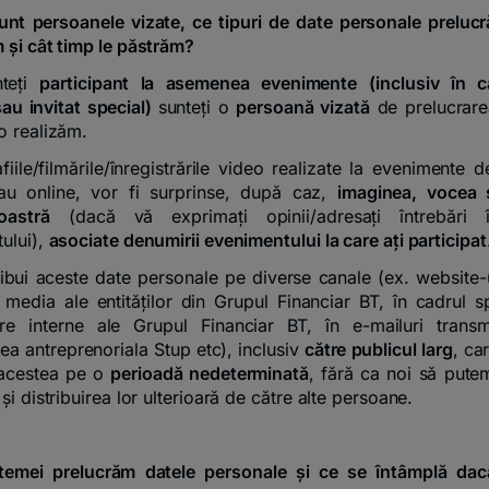
unt persoanele vizate, ce tipuri de date personale prelucr
 și cât timp le păstrăm?
teți
participant la asemenea evenimente
(inclusiv în c
au invitat special)
sunteți o
persoană vizată
de prelucrare
o realizăm.
fiile/filmările/înregistrările video realizate la evenimente 
sau online, vor fi surprinse, după caz,
imaginea, vocea ș
oastră
(dacă vă exprimați opinii/adresați întrebări 
ului),
asociate denumirii evenimentului la care ați participat
ibui aceste date personale pe diverse canale (ex. website-u
 media ale entităților din Grupul Financiar BT, în cadrul sp
re interne ale Grupul Financiar BT, în e-mailuri transm
ea antreprenoriala Stup etc), inclusiv
către publicul larg
, ca
 acestea pe o
perioadă nedeterminată
, fără ca noi să pute
și distribuirea lor ulterioară de către alte persoane.
 temei prelucrăm datele personale și ce se întâmplă dacă