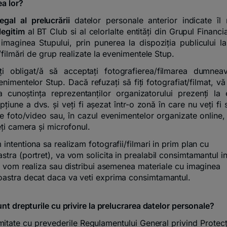
ea lor?
egal al prelucrării
datelor personale anterior indicate îl 
legitim
al BT Club si al celorlalte entități din Grupul Financ
maginea Stupului, prin punerea la dispoziția publicului l
/filmări de grup realizate la evenimentele Stup.
ți obligat/ă să acceptați fotografierea/filmarea dumneav
enimentelor Stup. Dacă refuzați să fiți fotografiat/filmat, v
a cunoștința reprezentanților organizatorului prezenți la
țiune a dvs. și veți fi așezat într-o zonă în care nu veți fi 
le foto/video sau, în cazul evenimentelor organizate online
eți camera și microfonul.
intentiona sa realizam fotografii/filmari in prim plan cu
tra (portret), va vom solicita in prealabil consimtamantul i
u vom realiza sau distribui asemenea materiale cu imaginea
stra decat daca va veti exprima consimtamantul.
nt drepturile cu privire la prelucrarea datelor personale?
mitate cu prevederile Regulamentului General privind Protecț