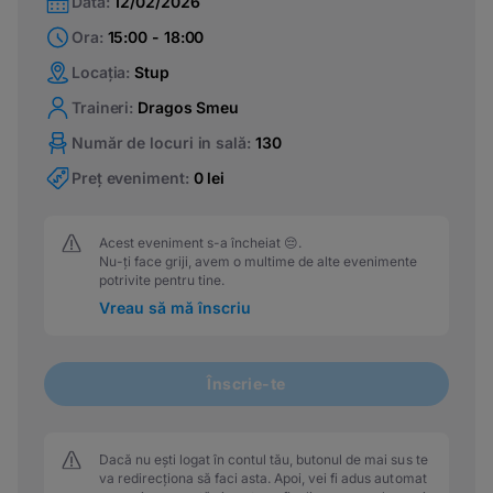
Data:
12/02/2026
Ora:
15:00 - 18:00
Locația:
Stup
Traineri:
Dragos Smeu
Număr de locuri in sală:
130
Preț eveniment:
0 lei
Acest eveniment s-a încheiat 😔.
Nu-ți face griji, avem o multime de alte evenimente
potrivite pentru tine.
Vreau să mă înscriu
Înscrie-te
Dacă nu ești logat în contul tău, butonul de mai sus te
va redirecționa să faci asta. Apoi, vei fi adus automat