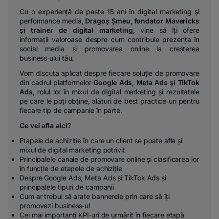
Cu o experiență de peste 15 ani în digital marketing și
performance media,
Dragoș Șmeu, fondator Mavericks
și trainer de digital marketing
, vine să îți ofere
informații valoroase despre cum contribuie prezența în
social media și promovarea online la creșterea
business‑ului tău.
Vom discuta aplicat despre fiecare soluție de promovare
din cadrul platformelor
Google Ads, Meta Ads și TikTok
Ads
, rolul lor în mixul de digital marketing și rezultatele
pe care le poți obține, alături de best practice‑uri pentru
fiecare tip de campanie în parte.
Ce vei afla aici?
Etapele de achiziție în care un client se poate afla și
mixul de digital marketing potrivit
Principalele canale de promovare online și clasificarea lor
în funcție de etapele de achiziție
Despre Google Ads, Meta Ads și TikTok Ads și
principalele tipuri de campanii
Cum ar trebui să arate bannerele prin care să îți
promovezi business‑ul
Cei mai importanți KPI‑uri de urmărit în fiecare etapă