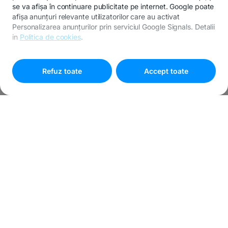
se va afișa în continuare publicitate pe internet. Google poate
afișa anunțuri relevante utilizatorilor care au activat
Personalizarea anunțurilor prin serviciul Google Signals. Detalii
in
Politica de cookies
.
Pentru personalizarea preferințelor selectează
"
Setari
cookies
"
Refuz toate
Accept toate
Un loc pentru toți
antreprenorii
Aici, fiecare antreprenor găsește sprijinul potrivit: fie că
pornești la drum sau vrei să-ți duci afacerea mai departe.
46.643
39.979