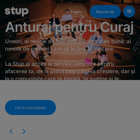
Login
Înscrie-te
Anturaj pentru Curaj
Uneori, ai nevoie de mai mult decât o idee bună: ai
nevoie de oameni care să te țină în mișcare.
La Stup ai acces la servicii complete pentru
afacerea ta, de la primii pași până la creștere, dar și
la o comunitate care te inspiră, te susține și te
provoacă să mergi mai departe.
Hai în comunitate