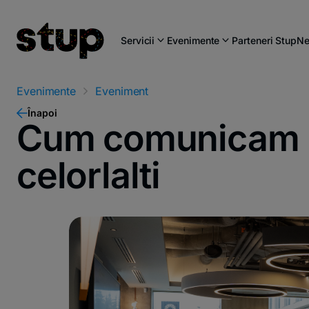
Servicii
Evenimente
Parteneri Stup
Ne
Evenimente
Eveniment
Înapoi
Cum comunicam p
celorlalti